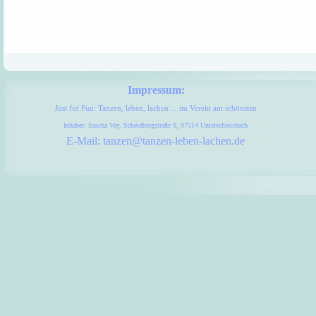
Impressum:
Just for Fun: Tanzen, leben, lachen ... im Verein am schönsten
Inhaber: Sascha Vay, Scheidbergstraße 9, 97514 Unterschleichach
E-Mail: tanzen@tanzen-leben-lachen.de
Zurück zum Seiteninhalt