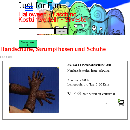
Direkt zum Seiteninhalt
Menü überspringen
Suchen
Warenkor
b
Handschuhe, Strumpfhosen und Schuhe
Leih-Shop
23008814 Netzhandschuhe lang
Netzhandschuhe, lang, schwarz.
Kaution: 7,00 Euro
Leihgebühr pro Tag: 3,20 Euro
3,20 €
Mengenrabatt verfügbar