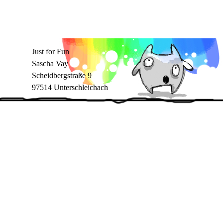
Just for Fun
Sascha Vay
Scheidbergstraße 9
97514 Unterschleichach
Zurück zum Seiteninhalt