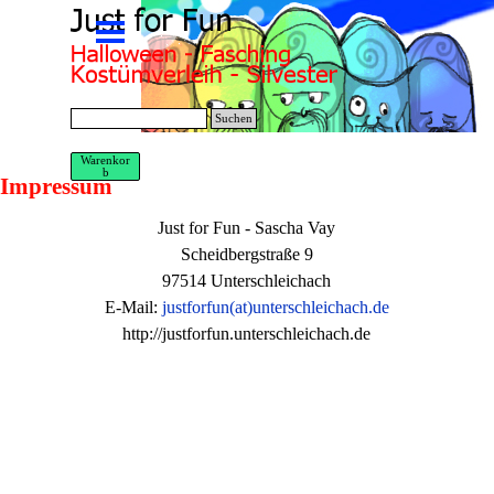
Direkt zum Seiteninhalt
Menü überspringen
Suchen
Warenkor
b
Impressum
Just for Fun - Sascha Vay
Scheidbergstraße 9
97514 Unterschleichach
E-Mail:
justforfun(at)unterschleichach.de
http://justforfun.unterschleichach.de