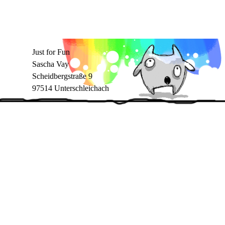
Just for Fun
Sascha Vay
Scheidbergstraße 9
97514 Unterschleichach
Zurück zum Seiteninhalt